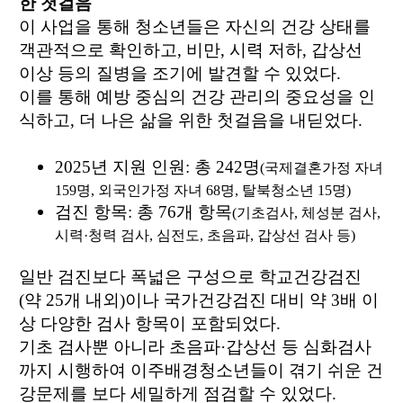
한 첫걸음
이 사업을 통해 청소년들은 자신의 건강 상태를
객관적으로 확인하고, 비만, 시력 저하, 갑상선
이상 등의 질병을 조기에 발견할 수 있었다.
이를 통해 예방 중심의 건강 관리의 중요성을 인
식하고, 더 나은 삶을 위한 첫걸음을 내딛었다.
2025
년 지원 인원
:
총
242
명
(
국제
결혼가정 자녀
159
명,
외국인가정 자녀
68
명,
탈북청소년
15
명)
검진 항목
: 총 76
개 항목
(
기초검사,
체성분 검사
,
시력
·
청력 검사
,
심전도
,
초음파
,
갑상선 검사 등)
일반 검진보다 폭넓은 구성으로
학교건강검진
(약 25개 내외)이나 국가건강검진 대비 약 3배 이
상 다양한 검사 항목이 포함되었다.
기초 검사뿐 아니라 초음파·갑상선 등 심화검사
까지 시행하여 이주배경청소년들이 겪기 쉬운 건
강문제를 보다 세밀하게 점검할 수 있었다.