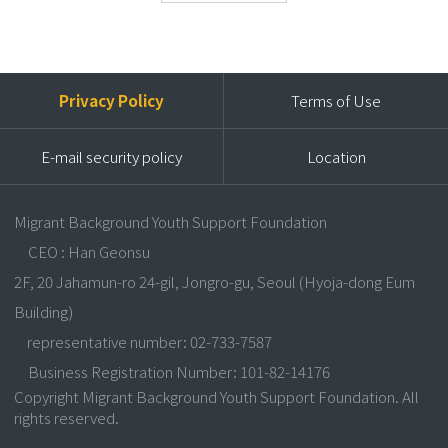
Privacy Policy
Terms of Use
E-mail security policy
Location
Migrant Background Youth Support Foundation
CEO : Han Geonsu
2F, 20 Jahamun-ro 24-gil, Jongro-gu, Seoul (Hyoja-dong Eum
Building)
representative number: 02-733-7587
Business Registration Number: 101-82-14176
Copyright Migrant Background Youth Support Foundation. All
rights reserved.